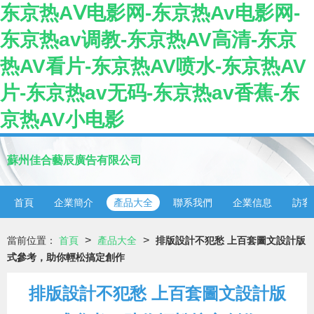
东京热AⅤ电影网-东京热Av电影网-
东京热av调教-东京热AV高清-东京
热AV看片-东京热AV喷水-东京热AV
片-东京热av无码-东京热av香蕉-东
京热AV小电影
蘇州佳合藝辰廣告有限公司
首頁
企業簡介
產品大全
聯系我們
企業信息
訪客
>
>
當前位置：
首頁
產品大全
排版設計不犯愁 上百套圖文設計版
式參考，助你輕松搞定創作
排版設計不犯愁 上百套圖文設計版