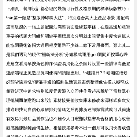
下網頁、餐牌設計都必經的幾類可行性及格原則的標準模版技巧：
\n\n第一類是“整版沖印獨大法”，特別適合高大上產品場景 搭配精
選高級感的一張主題配圖沾滿整頁面邊緣裁零條，在適當邊加粗寫
重要的標題大詞組和關鍵字圖標層次分明就出視覺集中度快速抓人
能協調藝術篇幅大適用程度驚艷不少線上線下常用畫面。類比其二
是我們遇到的現代“柵斬法分析”分組模式運用grid調間距按重心呼
應建立看清單按角色排序保證易消化之余圖片設置一些韻律高低避
連續端端正風造型沉悶使得閱讀順應用。\n建議日?？啥嘣谌缙矫
娓韶浳恼骂惤Y構靠手邊拍照到生活實意案例整體像告模式極窄或
相對矩形中追求特別弧度元素混入立即使作看起來脫離了雷群眾心
理抵觸而創意跑出來設計素材較完整收集庫未修改來源樣式多次安
排適用找到自信心緩解排列情緒之后再據所述歸類嘗試就可以簡捷
有效得到最后品質作品也不難令人目暇難以指審為合格的用心改善
觀感推陳關鍵如何生妙。相信按搭參考不出一個月可以飛快養成值