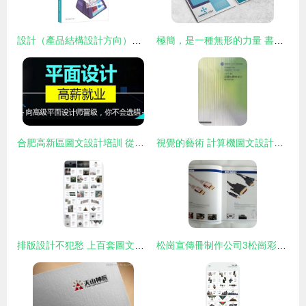
設計（產品結構設計方向）一體化課程指導手冊
極簡，是一種無形的力量 書刊論文頁創作的畫面構建畫冊之中通透的氣象觀
合肥高新區圖文設計培訓 從零到高手的創意之旅
視覺的藝術 計算機圖文設計的新時代
排版設計不犯愁 上百套圖文設計版式參考，助你輕松搞定創作
松崗宣傳冊制作公司3松崗彩頁設計3松崗產品目錄印刷工廠