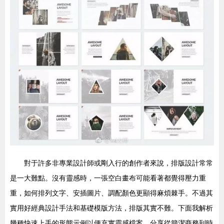
對于許多非專業設計師或剛入行的創作者來說，排版設計常常
是一大難點。沒有靈感時，一張空白畫布可能看著都覺得壓力重
重，如何排列文字、安插圖片、調配顏色更顯得麻煩棘手。不過其
實用好經典設計手法和基礎模版方法，排版其實不難。下面我解析
幾種快速上手的形態示例以便充實靈感檔案，分享從簡潔商務到時