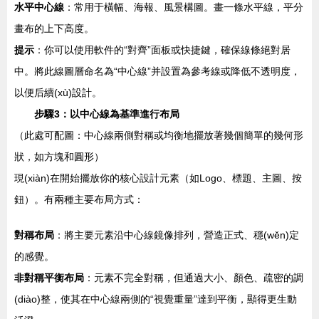
水平中心線
：常用于橫幅、海報、風景構圖。畫一條水平線，平分
畫布的上下高度。
提示
：你可以使用軟件的“對齊”面板或快捷鍵，確保線條絕對居
中。將此線圖層命名為“中心線”并設置為參考線或降低不透明度，
以便后續(xù)設計。
步驟3：以中心線為基準進行布局
（此處可配圖：中心線兩側對稱或均衡地擺放著幾個簡單的幾何形
狀，如方塊和圓形）
現(xiàn)在開始擺放你的核心設計元素（如Logo、標題、主圖、按
鈕）。有兩種主要布局方式：
對稱布局
：將主要元素沿中心線鏡像排列，營造正式、穩(wěn)定
的感覺。
非對稱平衡布局
：元素不完全對稱，但通過大小、顏色、疏密的調
(diào)整，使其在中心線兩側的“視覺重量”達到平衡，顯得更生動