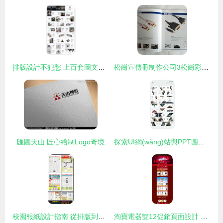
排版設計不犯愁 上百套圖文設計版式參考，助你輕松搞定創(chuàng)作
松崗宣傳冊制作公司3松崗彩頁設計3松崗產(chǎn)品目錄印刷工廠
匯圖天山 匠心繪制Logo奇境
探索UI網(wǎng)站與PPT圖文排版設計的核心技巧—4個牛逼站點解析！
校園報紙設計指南 從排版到視覺的元素探索
淘寶電器雙12促銷頁面設計 打造視覺營銷新體驗