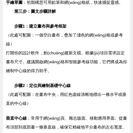
手繪草圖
：初期構思可用鉛筆和網(wǎng)格紙，快速捕捉靈感。
第三步：圖文步驟詳解
步驟1：建立畫布與參考框架
（此處可配圖：一個空白畫布，疊加了淺色的網(wǎng)格或參考
線）
打開你的設計軟件，創(chuàng)建新文檔。根據(jù)項目需求設定
畫布尺寸。建議開啟網(wǎng)格和智能參考線功能，它們將成為你
繪制中心線的得力助手。
步驟2：定位與繪制基礎中心線
（此處可配圖：在畫布中央，用紅色虛線清晰地標出一條水平或垂
直的中心線）
垂直中心線
：常用于網(wǎng)頁、雜志版面、移動應用界面。從畫
布頂部到底部畫一條垂直線，確保它精確地平分畫布的左右寬度。