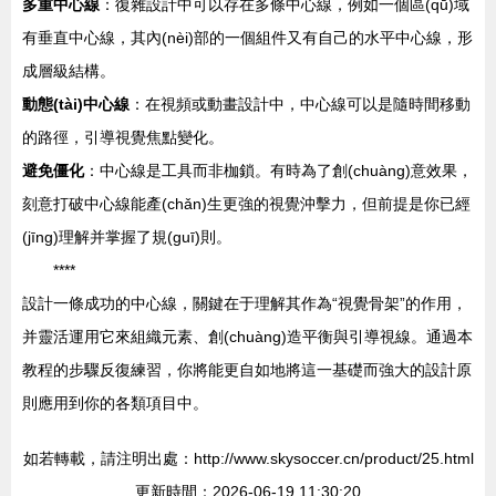
多重中心線
：復雜設計中可以存在多條中心線，例如一個區(qū)域
有垂直中心線，其內(nèi)部的一個組件又有自己的水平中心線，形
成層級結構。
動態(tài)中心線
：在視頻或動畫設計中，中心線可以是隨時間移動
的路徑，引導視覺焦點變化。
避免僵化
：中心線是工具而非枷鎖。有時為了創(chuàng)意效果，
刻意打破中心線能產(chǎn)生更強的視覺沖擊力，但前提是你已經
(jīng)理解并掌握了規(guī)則。
****
設計一條成功的中心線，關鍵在于理解其作為“視覺骨架”的作用，
并靈活運用它來組織元素、創(chuàng)造平衡與引導視線。通過本
教程的步驟反復練習，你將能更自如地將這一基礎而強大的設計原
則應用到你的各類項目中。
如若轉載，請注明出處：http://www.skysoccer.cn/product/25.html
更新時間：2026-06-19 11:30:20