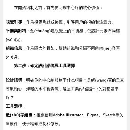
在開始繪制之前，首先要明確中心線的核心價值：
視覺引導
：作為視覺焦點或路徑，引導用戶的視線和注意力。
平衡與對稱
：創(chuàng)建視覺上的平衡感，使設計元素布局穩
(wěn)定。
組織信息
：作為隱含的骨架，幫助組織和分隔不同的內(nèi)容區
(qū)塊。
第二步：確定設計語境與工具選擇
設計語境
：明確你的中心線服務于什么項目？是網(wǎng)頁的垂直
導航軸心，海報的水平視覺流，還是工業(yè)設計中的對稱基準
線？
工具選擇
：
數(shù)字繪圖
：推薦使用Adobe Illustrator、Figma、Sketch等矢
量軟件，便于精確控制和修改。