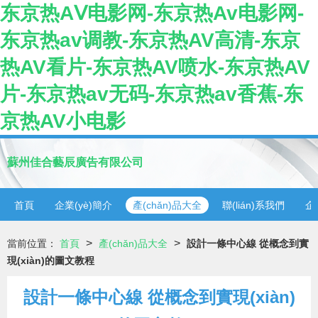
东京热AⅤ电影网-东京热Av电影网-
东京热av调教-东京热AV高清-东京
热AV看片-东京热AV喷水-东京热AV
片-东京热av无码-东京热av香蕉-东
京热AV小电影
蘇州佳合藝辰廣告有限公司
首頁
企業(yè)簡介
產(chǎn)品大全
聯(lián)系我們
企
>
>
當前位置：
首頁
產(chǎn)品大全
設計一條中心線 從概念到實
現(xiàn)的圖文教程
設計一條中心線 從概念到實現(xiàn)